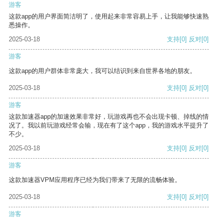
游客
这款app的用户界面简洁明了，使用起来非常容易上手，让我能够快速熟
悉操作。
2025-03-18
支持
[0]
反对
[0]
游客
这款app的用户群体非常庞大，我可以结识到来自世界各地的朋友。
2025-03-18
支持
[0]
反对
[0]
游客
这款加速器app的加速效果非常好，玩游戏再也不会出现卡顿、掉线的情
况了。我以前玩游戏经常会输，现在有了这个app，我的游戏水平提升了
不少。
2025-03-18
支持
[0]
反对
[0]
游客
这款加速器VPM应用程序已经为我们带来了无限的流畅体验。
2025-03-18
支持
[0]
反对
[0]
游客