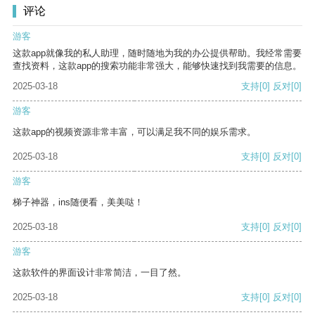
评论
游客
这款app就像我的私人助理，随时随地为我的办公提供帮助。我经常需要
查找资料，这款app的搜索功能非常强大，能够快速找到我需要的信息。
2025-03-18
支持
[0]
反对
[0]
游客
这款app的视频资源非常丰富，可以满足我不同的娱乐需求。
2025-03-18
支持
[0]
反对
[0]
游客
梯子神器，ins随便看，美美哒！
2025-03-18
支持
[0]
反对
[0]
游客
这款软件的界面设计非常简洁，一目了然。
2025-03-18
支持
[0]
反对
[0]