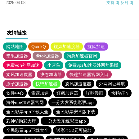
2025-04-08
支持
[0]
反对
[0]
友情链接
网站地图
QuickQ
旋风加速度器
旋风加速
坚果加速器
tiktok加速器
狗急加速器官网
免费vqn外网加速
小蓝鸟
免费vps加速器外网苹果版
旋风加速度器
快连加速器
快连加速器官网入口
原子加速器
快鸭加速器
旋风加速度器
外网网址导航
软件中心
雷霆加速
狂飙加速器
哔咔漫画
快鸭VPN
海外npv加速器官网
一分大发系统彩票app
全民彩票app下载大全
全民彩票安卓版下载
彩神Vl购彩大厅
一分大发系统彩票app
全民彩票app下载大全
送彩金32元可提款