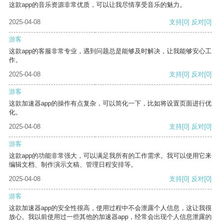
这款app的音乐资源非常优质，可以让我尽情享受音乐的魅力。
2025-04-08
支持
[0]
反对
[0]
游客
这款app的客服非常专业，遇到问题总是能够及时解决，让我能够安心工
作。
2025-04-08
支持
[0]
反对
[0]
游客
这款加速器app的操作有点复杂，可以简化一下，比如将设置页面进行优
化。
2025-04-08
支持
[0]
反对
[0]
游客
这款app的功能非常强大，可以满足我所有的工作需求。我可以使用它来
编辑文档、制作演示文稿、管理日程安排等。
2025-04-08
支持
[0]
反对
[0]
游客
这款加速器app的安全性很高，使用过程中不会泄露个人信息，这让我很
放心。我以前使用过一些其他的加速器app，经常会出现个人信息泄露的