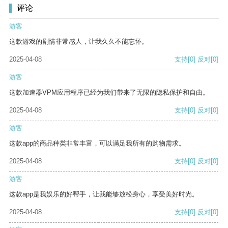
评论
游客
这款游戏的剧情非常感人，让我久久不能忘怀。
2025-04-08
支持
[0]
反对
[0]
游客
这款加速器VPM应用程序已经为我们带来了无限的隐私保护和自由。
2025-04-08
支持
[0]
反对
[0]
游客
这款app的商品种类非常丰富，可以满足我所有的购物需求。
2025-04-08
支持
[0]
反对
[0]
游客
这款app是我娱乐的好帮手，让我能够放松身心，享受美好时光。
2025-04-08
支持
[0]
反对
[0]