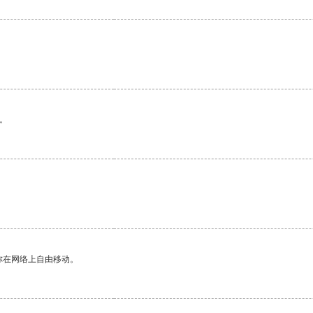
。
你在网络上自由移动。