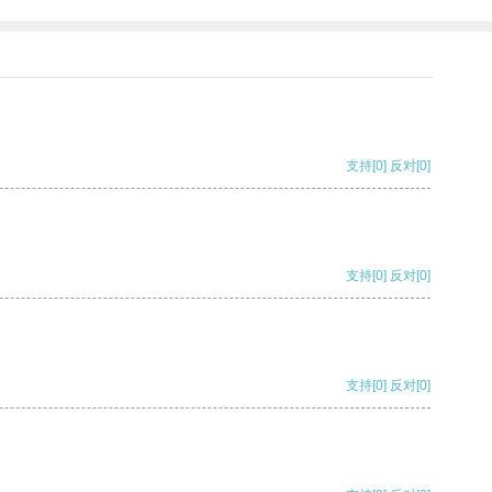
支持
[0]
反对
[0]
支持
[0]
反对
[0]
支持
[0]
反对
[0]