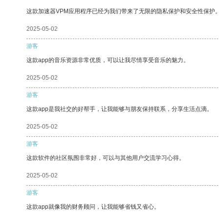
这款加速器VPM应用程序已经为我们带来了无限的隐私保护和安全性保护
2025-05-02
游客
这款app的音乐资源非常优质，可以让我尽情享受音乐的魅力。
2025-05-02
游客
这款app是我社交的好帮手，让我能够与朋友保持联系，分享生活点滴。
2025-05-02
游客
这款软件的社区氛围非常好，可以与其他用户交流学习心得。
2025-05-02
游客
这款app就像我的财务顾问，让我能够省钱又省心。