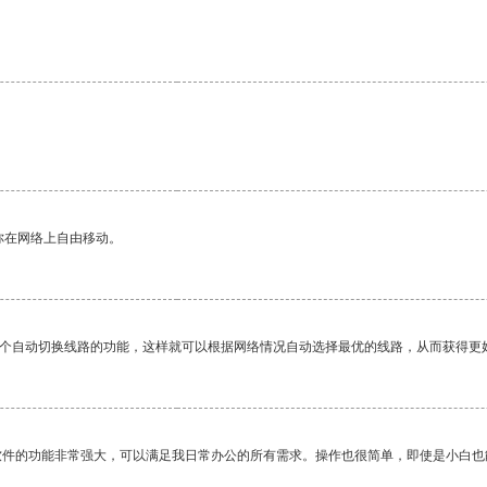
你在网络上自由移动。
一个自动切换线路的功能，这样就可以根据网络情况自动选择最优的线路，从而获得更
软件的功能非常强大，可以满足我日常办公的所有需求。操作也很简单，即使是小白也