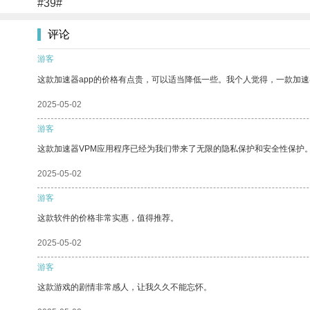
#39#
评论
游客
这款加速器app的价格有点贵，可以适当降低一些。我个人觉得，一款加速
2025-05-02
游客
这款加速器VPM应用程序已经为我们带来了无限的隐私保护和安全性保护
2025-05-02
游客
这款软件的价格非常实惠，值得推荐。
2025-05-02
游客
这款游戏的剧情非常感人，让我久久不能忘怀。