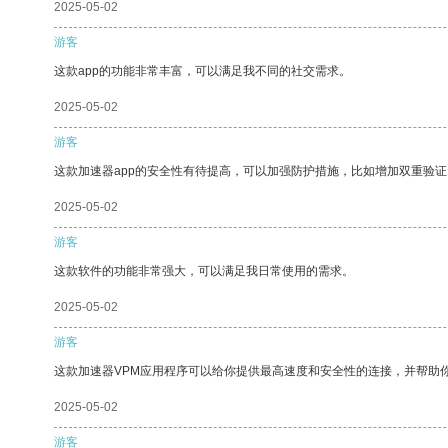
2025-05-02
游客
这款app的功能非常丰富，可以满足我不同的社交需求。
2025-05-02
游客
这款加速器app的安全性有待提高，可以加强防护措施，比如增加双重验证
2025-05-02
游客
这款软件的功能非常强大，可以满足我日常使用的需求。
2025-05-02
游客
这款加速器VPM应用程序可以给你提供最高速度和安全性的连接，并帮助
2025-05-02
游客