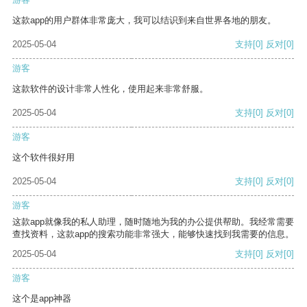
这款app的用户群体非常庞大，我可以结识到来自世界各地的朋友。
2025-05-04
支持
[0]
反对
[0]
游客
这款软件的设计非常人性化，使用起来非常舒服。
2025-05-04
支持
[0]
反对
[0]
游客
这个软件很好用
2025-05-04
支持
[0]
反对
[0]
游客
这款app就像我的私人助理，随时随地为我的办公提供帮助。我经常需要
查找资料，这款app的搜索功能非常强大，能够快速找到我需要的信息。
2025-05-04
支持
[0]
反对
[0]
游客
这个是app神器