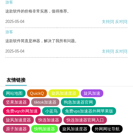
游客
这款软件的价格非常实惠，值得推荐。
2025-05-04
支持
[0]
反对
[0]
游客
这款软件简直是神器，解决了我所有问题。
2025-05-04
支持
[0]
反对
[0]
友情链接
网站地图
QuickQ
旋风加速度器
旋风加速
坚果加速器
tiktok加速器
狗急加速器官网
免费vqn外网加速
小蓝鸟
免费vps加速器外网苹果版
旋风加速度器
快连加速器
快连加速器官网入口
原子加速器
快鸭加速器
旋风加速度器
外网网址导航