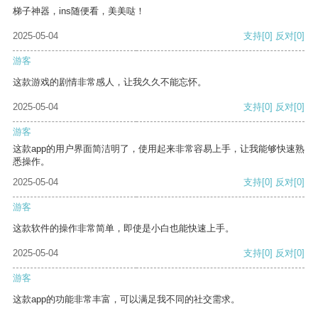
梯子神器，ins随便看，美美哒！
2025-05-04
支持
[0]
反对
[0]
游客
这款游戏的剧情非常感人，让我久久不能忘怀。
2025-05-04
支持
[0]
反对
[0]
游客
这款app的用户界面简洁明了，使用起来非常容易上手，让我能够快速熟
悉操作。
2025-05-04
支持
[0]
反对
[0]
游客
这款软件的操作非常简单，即使是小白也能快速上手。
2025-05-04
支持
[0]
反对
[0]
游客
这款app的功能非常丰富，可以满足我不同的社交需求。