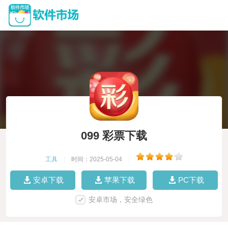
099 彩票下载
工具
|
时间：2025-05-04
|
安卓下载
苹果下载
PC下载
安卓市场，安全绿色