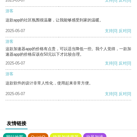
2025-05-07
支持
[0]
反对
[0]
游客
这款app的社区氛围很温馨，让我能够感受到家的温暖。
2025-05-07
支持
[0]
反对
[0]
游客
这款加速器app的价格有点贵，可以适当降低一些。我个人觉得，一款加
速器app的价格应该在50元以下才比较合理。
2025-05-07
支持
[0]
反对
[0]
游客
这款软件的设计非常人性化，使用起来非常方便。
2025-05-07
支持
[0]
反对
[0]
友情链接