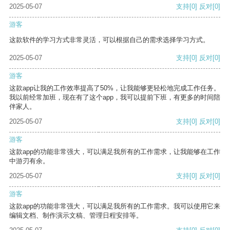
2025-05-07
支持
[0]
反对
[0]
游客
这款软件的学习方式非常灵活，可以根据自己的需求选择学习方式。
2025-05-07
支持
[0]
反对
[0]
游客
这款app让我的工作效率提高了50%，让我能够更轻松地完成工作任务。
我以前经常加班，现在有了这个app，我可以提前下班，有更多的时间陪
伴家人。
2025-05-07
支持
[0]
反对
[0]
游客
这款app的功能非常强大，可以满足我所有的工作需求，让我能够在工作
中游刃有余。
2025-05-07
支持
[0]
反对
[0]
游客
这款app的功能非常强大，可以满足我所有的工作需求。我可以使用它来
编辑文档、制作演示文稿、管理日程安排等。