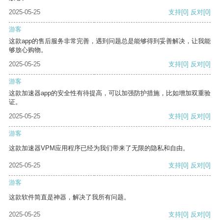
2025-05-25
支持
[0]
反对
[0]
游客
这款app的售后服务非常完善，遇到问题总是能够得到妥善解决，让我能
够放心购物。
2025-05-25
支持
[0]
反对
[0]
游客
这款加速器app的安全性有待提高，可以加强防护措施，比如增加双重验
证。
2025-05-25
支持
[0]
反对
[0]
游客
这款加速器VPM应用程序已经为我们带来了无限的隐私和自由。
2025-05-25
支持
[0]
反对
[0]
游客
这款软件简直是神器，解决了我所有问题。
2025-05-25
支持
[0]
反对
[0]