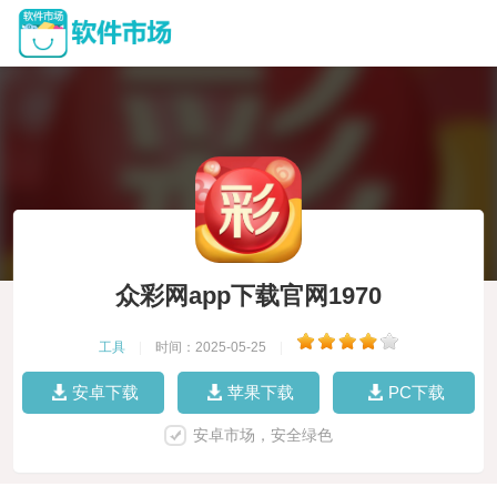
众彩网app下载官网1970
工具
|
时间：2025-05-25
|
安卓下载
苹果下载
PC下载
安卓市场，安全绿色