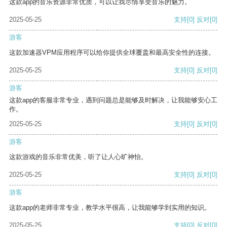
这款app的音乐资源非常优质，可以让我尽情享受音乐的魅力。
2025-05-25
支持
[0]
反对
[0]
游客
这款加速器VPM应用程序可以给你提供全球覆盖和最高安全性的连接。
2025-05-25
支持
[0]
反对
[0]
游客
这款app的客服非常专业，遇到问题总是能够及时解决，让我能够安心工
作。
2025-05-25
支持
[0]
反对
[0]
游客
这款游戏的音乐非常优美，听了让人心旷神怡。
2025-05-25
支持
[0]
反对
[0]
游客
这款app的老师非常专业，教学水平很高，让我能够学到实用的知识。
2025-05-25
支持
[0]
反对
[0]