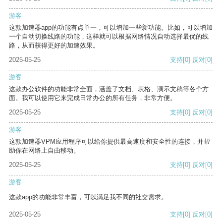
游客
这款加速器app的功能有点单一，可以增加一些新功能。比如，可以增加
一个自动切换线路的功能，这样就可以根据网络情况自动选择最优的线
路，从而获得更好的加速效果。
2025-05-25
支持
[0]
反对
[0]
游客
这款办公软件的功能非常全面，涵盖了文档、表格、演示文稿等各个方
面。我可以使用它来完成日常办公的所有任务，非常方便。
2025-05-25
支持
[0]
反对
[0]
游客
这款加速器VPM应用程序可以给你提供最高速度和安全性的连接，并帮
助你在网络上自由移动。
2025-05-25
支持
[0]
反对
[0]
游客
这款app的功能非常丰富，可以满足我不同的社交需求。
2025-05-25
支持
[0]
反对
[0]