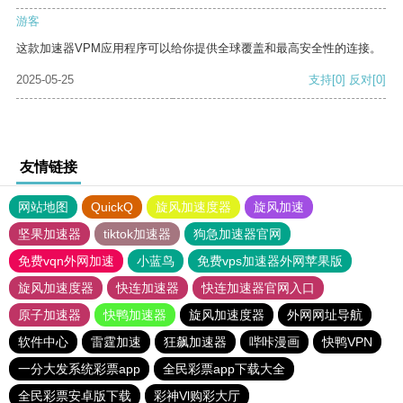
游客
这款加速器VPM应用程序可以给你提供全球覆盖和最高安全性的连接。
2025-05-25
支持
[0]
反对
[0]
友情链接
网站地图
QuickQ
旋风加速度器
旋风加速
坚果加速器
tiktok加速器
狗急加速器官网
免费vqn外网加速
小蓝鸟
免费vps加速器外网苹果版
旋风加速度器
快连加速器
快连加速器官网入口
原子加速器
快鸭加速器
旋风加速度器
外网网址导航
软件中心
雷霆加速
狂飙加速器
哔咔漫画
快鸭VPN
一分大发系统彩票app
全民彩票app下载大全
全民彩票安卓版下载
彩神Vl购彩大厅