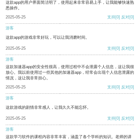
这款app的用户界面简洁明了，使用起来非常容易上手，让我能够快速熟
悉操作。
2025-05-25
支持
[0]
反对
[0]
游客
这款app的游戏非常好玩，可以让我消磨时间。
2025-05-25
支持
[0]
反对
[0]
游客
这款加速器app的安全性很高，使用过程中不会泄露个人信息，这让我很
放心。我以前使用过一些其他的加速器app，经常会出现个人信息泄露的
情况，这让我非常担心。
2025-05-25
支持
[0]
反对
[0]
游客
这款游戏的剧情非常感人，让我久久不能忘怀。
2025-05-25
支持
[0]
反对
[0]
游客
这款学习软件的课程内容非常丰富，涵盖了各个学科的知识。老师的讲