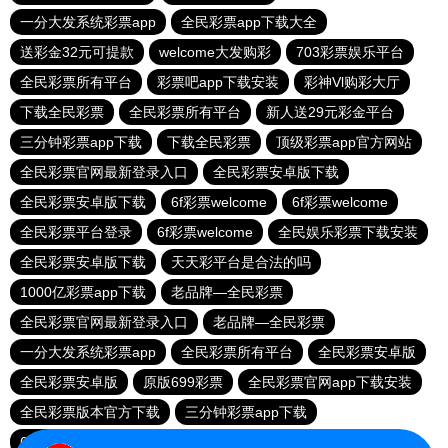
一分大发系统彩票app
全民彩票app下载大全
送彩金32元可提款
welcome大发购彩
703彩票娱乐平台
全民彩票所有平台
彩票吧app下载安装
彩神Vl购彩大厅
下载全民彩票
全民彩票所有平台
新人送29元彩金平台
三分钟彩票app下载
下载全民彩票
顶级彩票app官方网站
全民彩票官网最新登录入口
全民彩票安卓版下载
全民彩票安卓版下载
6f彩票welcome
6f彩票welcome
全民彩票平台登录
6f彩票welcome
全民娱乐彩票下载安装
全民彩票安卓版下载
天天彩平台是合法的吗
1000亿彩票app下载
老品牌—全民彩票
全民彩票官网最新登录入口
老品牌—全民彩票
一分大发系统彩票app
全民彩票所有平台
全民彩票安卓版
全民彩票安卓版
原版699彩票
全民彩票官网app下载安装
全民彩票版本官方下载
三分钟彩票app下载
6f彩票welcome
welcome登录大厅大发