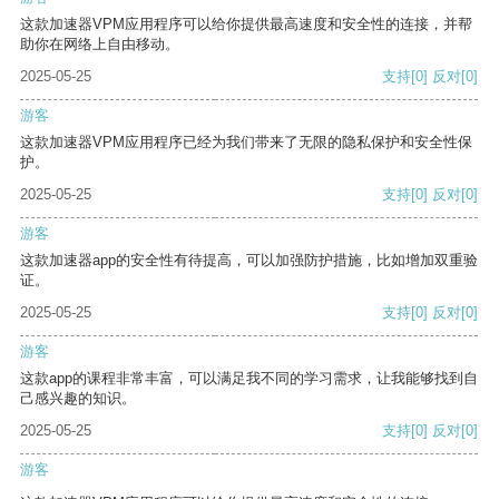
这款加速器VPM应用程序可以给你提供最高速度和安全性的连接，并帮
助你在网络上自由移动。
2025-05-25
支持
[0]
反对
[0]
游客
这款加速器VPM应用程序已经为我们带来了无限的隐私保护和安全性保
护。
2025-05-25
支持
[0]
反对
[0]
游客
这款加速器app的安全性有待提高，可以加强防护措施，比如增加双重验
证。
2025-05-25
支持
[0]
反对
[0]
游客
这款app的课程非常丰富，可以满足我不同的学习需求，让我能够找到自
己感兴趣的知识。
2025-05-25
支持
[0]
反对
[0]
游客