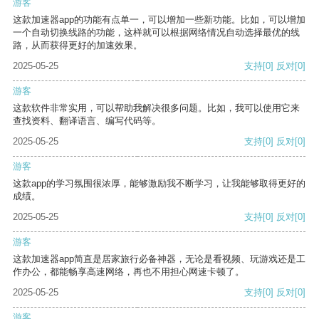
游客
这款加速器app的功能有点单一，可以增加一些新功能。比如，可以增加
一个自动切换线路的功能，这样就可以根据网络情况自动选择最优的线
路，从而获得更好的加速效果。
2025-05-25
支持
[0]
反对
[0]
游客
这款软件非常实用，可以帮助我解决很多问题。比如，我可以使用它来
查找资料、翻译语言、编写代码等。
2025-05-25
支持
[0]
反对
[0]
游客
这款app的学习氛围很浓厚，能够激励我不断学习，让我能够取得更好的
成绩。
2025-05-25
支持
[0]
反对
[0]
游客
这款加速器app简直是居家旅行必备神器，无论是看视频、玩游戏还是工
作办公，都能畅享高速网络，再也不用担心网速卡顿了。
2025-05-25
支持
[0]
反对
[0]
游客