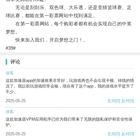
无论是刮刮乐、双色球、大乐透，还是竞猜篮球赛、足
球比赛，都能在第一彩票网站中找到满足。
在第一彩票网站，每个购彩者都有机会实现自己的中奖
梦想。
快来加入我们，开启梦想之门！。
#39#
评论
游客
这款加速器app的加速效果非常好，玩游戏再也不会出现卡顿、掉线的情
况了。我以前玩游戏经常会输，现在有了这个app，我的游戏水平提升了
不少。
2025-05-25
支持
[0]
反对
[0]
游客
这款加速器VPM应用程序已经为我们带来了无限的隐私保护和安全性保
护。
2025-05-25
支持
[0]
反对
[0]