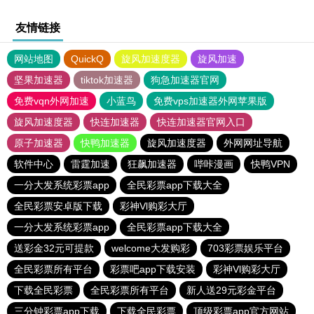
友情链接
网站地图
QuickQ
旋风加速度器
旋风加速
坚果加速器
tiktok加速器
狗急加速器官网
免费vqn外网加速
小蓝鸟
免费vps加速器外网苹果版
旋风加速度器
快连加速器
快连加速器官网入口
原子加速器
快鸭加速器
旋风加速度器
外网网址导航
软件中心
雷霆加速
狂飙加速器
哔咔漫画
快鸭VPN
一分大发系统彩票app
全民彩票app下载大全
全民彩票安卓版下载
彩神Vl购彩大厅
一分大发系统彩票app
全民彩票app下载大全
送彩金32元可提款
welcome大发购彩
703彩票娱乐平台
全民彩票所有平台
彩票吧app下载安装
彩神Vl购彩大厅
下载全民彩票
全民彩票所有平台
新人送29元彩金平台
三分钟彩票app下载
下载全民彩票
顶级彩票app官方网站