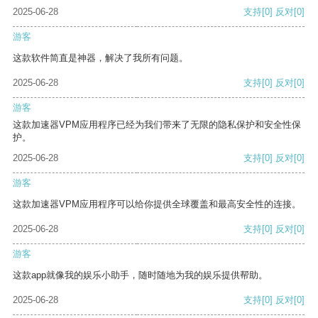
2025-06-28
支持
[0]
反对
[0]
游客
这款软件简直是神器，解决了我所有问题。
2025-06-28
支持
[0]
反对
[0]
游客
这款加速器VPM应用程序已经为我们带来了无限的隐私保护和安全性保
护。
2025-06-28
支持
[0]
反对
[0]
游客
这款加速器VPM应用程序可以给你提供全球覆盖和最高安全性的连接。
2025-06-28
支持
[0]
反对
[0]
游客
这款app就像我的娱乐小助手，随时随地为我的娱乐提供帮助。
2025-06-28
支持
[0]
反对
[0]