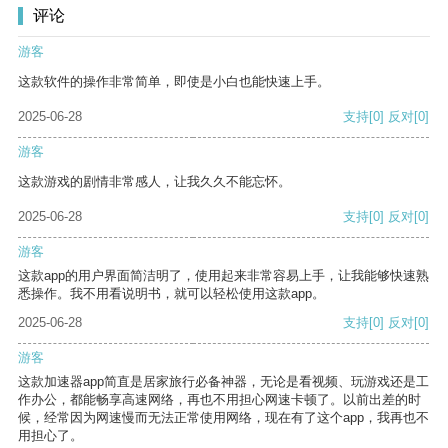
评论
游客
这款软件的操作非常简单，即使是小白也能快速上手。
2025-06-28
支持
[0]
反对
[0]
游客
这款游戏的剧情非常感人，让我久久不能忘怀。
2025-06-28
支持
[0]
反对
[0]
游客
这款app的用户界面简洁明了，使用起来非常容易上手，让我能够快速熟
悉操作。我不用看说明书，就可以轻松使用这款app。
2025-06-28
支持
[0]
反对
[0]
游客
这款加速器app简直是居家旅行必备神器，无论是看视频、玩游戏还是工
作办公，都能畅享高速网络，再也不用担心网速卡顿了。以前出差的时
候，经常因为网速慢而无法正常使用网络，现在有了这个app，我再也不
用担心了。