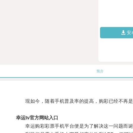
安
简介
现如今，随着手机普及率的提高，购彩已经不再是
幸运tv官方网站入口
幸运购彩彩票手机平台便是为了解决这一问题而诞