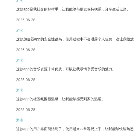
游客
这款app是我社交的好帮手，让我能够与朋友保持联系，分享生活点滴。
2025-06-28
游客
这款加速器app的安全性很高，使用过程中不会泄露个人信息，这让我很
2025-06-28
游客
这款app的音乐资源非常优质，可以让我尽情享受音乐的魅力。
2025-06-28
游客
这款app的社区氛围很温馨，让我能够感受到家的温暖。
2025-06-28
游客
这款app的用户界面简洁明了，使用起来非常容易上手，让我能够快速熟悉