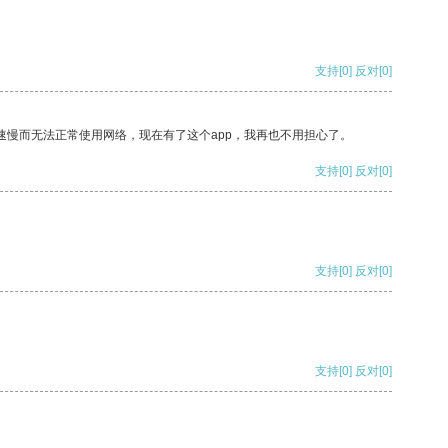
支持
[0]
反对
[0]
速慢而无法正常使用网络，现在有了这个app，我再也不用担心了。
支持
[0]
反对
[0]
支持
[0]
反对
[0]
支持
[0]
反对
[0]