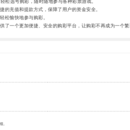
轻松选号购彩，随时随地参与各种彩票游戏。
捷的充值和提款方式，保障了用户的资金安全。
轻松愉快地参与购彩。
了一个更加便捷、安全的购彩平台，让购彩不再成为一个繁
。
绩。