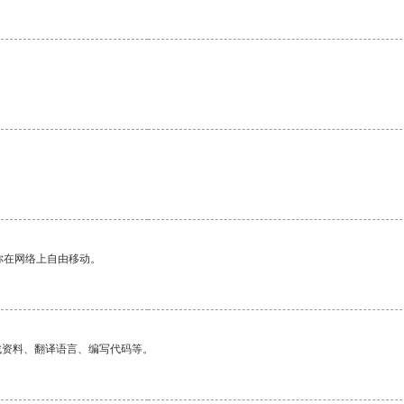
你在网络上自由移动。
找资料、翻译语言、编写代码等。