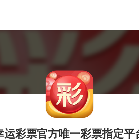
幸运彩票官方唯一彩票指定平