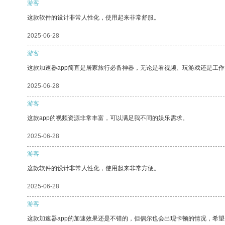
游客
这款软件的设计非常人性化，使用起来非常舒服。
2025-06-28
游客
这款加速器app简直是居家旅行必备神器，无论是看视频、玩游戏还是工
2025-06-28
游客
这款app的视频资源非常丰富，可以满足我不同的娱乐需求。
2025-06-28
游客
这款软件的设计非常人性化，使用起来非常方便。
2025-06-28
游客
这款加速器app的加速效果还是不错的，但偶尔也会出现卡顿的情况，希