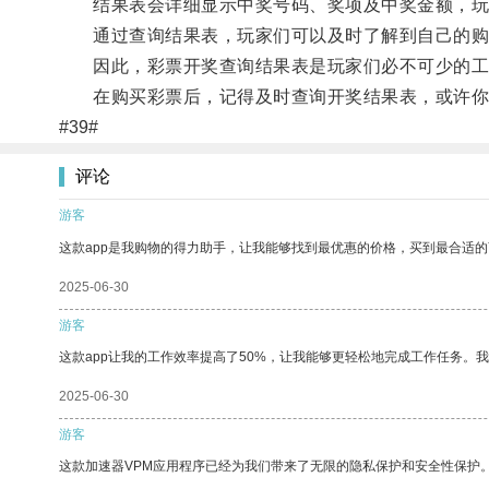
结果表会详细显示中奖号码、奖项及中奖金额，玩
通过查询结果表，玩家们可以及时了解到自己的购
因此，彩票开奖查询结果表是玩家们必不可少的工
在购买彩票后，记得及时查询开奖结果表，或许你
#39#
评论
游客
这款app是我购物的得力助手，让我能够找到最优惠的价格，买到最合适
2025-06-30
游客
这款app让我的工作效率提高了50%，让我能够更轻松地完成工作任务。
2025-06-30
游客
这款加速器VPM应用程序已经为我们带来了无限的隐私保护和安全性保护