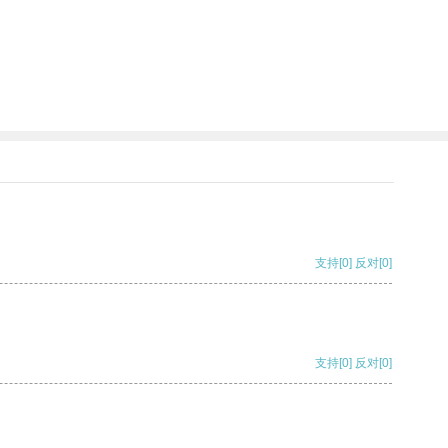
支持
[0]
反对
[0]
支持
[0]
反对
[0]