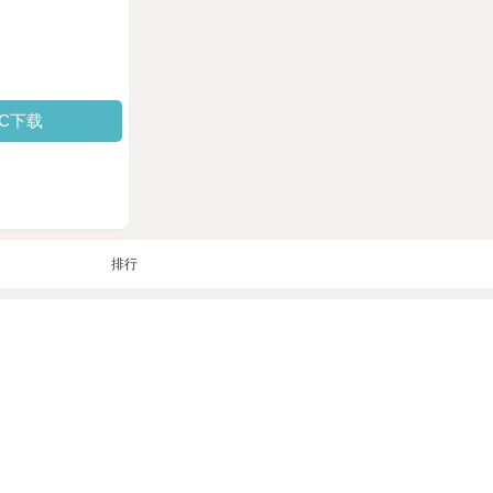
PC下载
排行