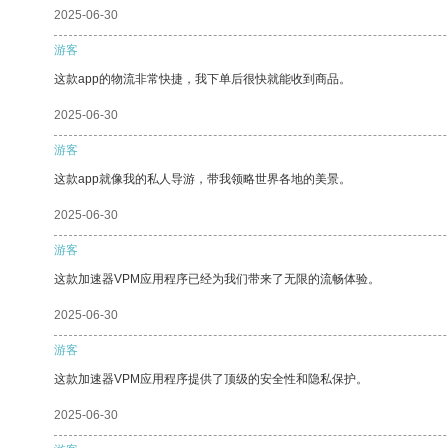
2025-06-30
游客
这款app的物流非常快捷，我下单后很快就能收到商品。
2025-06-30
游客
这款app就像我的私人导游，带我领略世界各地的美景。
2025-06-30
游客
这款加速器VPM应用程序已经为我们带来了无限的流畅体验。
2025-06-30
游客
这款加速器VPM应用程序提供了顶级的安全性和隐私保护。
2025-06-30