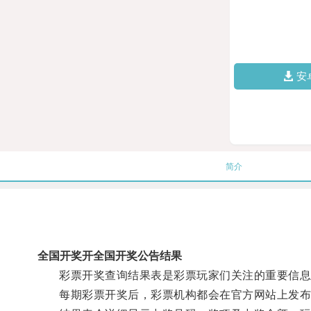
安
简介
全国开奖开全国开奖公告结果
彩票开奖查询结果表是彩票玩家们关注的重要信息
每期彩票开奖后，彩票机构都会在官方网站上发布