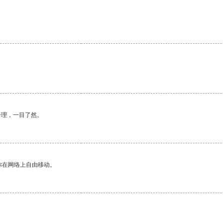
合理，一目了然。
你在网络上自由移动。