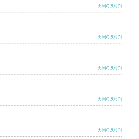
支持
[0]
反对
[0]
支持
[0]
反对
[0]
支持
[0]
反对
[0]
支持
[0]
反对
[0]
支持
[0]
反对
[0]