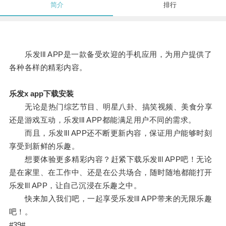
简介
排行
乐发lll APP是一款备受欢迎的手机应用，为用户提供了
各种各样的精彩内容。
乐发x app下载安装
无论是热门综艺节目、明星八卦、搞笑视频、美食分享
还是游戏互动，乐发lll APP都能满足用户不同的需求。
而且，乐发lll APP还不断更新内容，保证用户能够时刻
享受到新鲜的乐趣。
想要体验更多精彩内容？赶紧下载乐发lll APP吧！无论
是在家里、在工作中、还是在公共场合，随时随地都能打开
乐发lll APP，让自己沉浸在乐趣之中。
快来加入我们吧，一起享受乐发lll APP带来的无限乐趣
吧！。
#39#