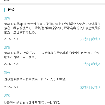
评论
游客
这款加速器app的安全性很高，使用过程中不会泄露个人信息，这让我很
放心。我以前使用过一些其他的加速器app，经常会出现个人信息泄露的
情况，这让我非常担心。
2025-07-06
支持
[0]
反对
[0]
游客
这款加速器VPM应用程序可以给你提供最高速度和安全性的连接，并帮
助你在网络上自由移动。
2025-07-06
支持
[0]
反对
[0]
游客
这款游戏的音乐非常优美，听了让人心旷神怡。
2025-07-06
支持
[0]
反对
[0]
游客
这款软件的界面设计非常简洁，一目了然。