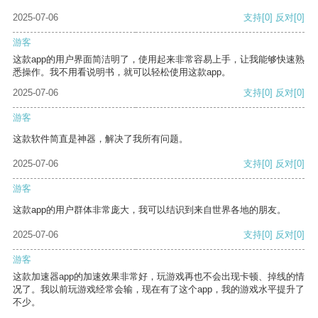
2025-07-06
支持
[0]
反对
[0]
游客
这款app的用户界面简洁明了，使用起来非常容易上手，让我能够快速熟
悉操作。我不用看说明书，就可以轻松使用这款app。
2025-07-06
支持
[0]
反对
[0]
游客
这款软件简直是神器，解决了我所有问题。
2025-07-06
支持
[0]
反对
[0]
游客
这款app的用户群体非常庞大，我可以结识到来自世界各地的朋友。
2025-07-06
支持
[0]
反对
[0]
游客
这款加速器app的加速效果非常好，玩游戏再也不会出现卡顿、掉线的情
况了。我以前玩游戏经常会输，现在有了这个app，我的游戏水平提升了
不少。