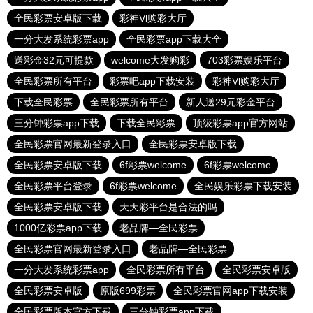
全民彩票安卓版下载
彩神Vl购彩大厅
一分大发系统彩票app
全民彩票app下载大全
送彩金32元可提款
welcome大发购彩
703彩票娱乐平台
全民彩票所有平台
彩票吧app下载安装
彩神Vl购彩大厅
下载全民彩票
全民彩票所有平台
新人送29元彩金平台
三分钟彩票app下载
下载全民彩票
顶级彩票app官方网站
全民彩票官网最新登录入口
全民彩票安卓版下载
全民彩票安卓版下载
6f彩票welcome
6f彩票welcome
全民彩票平台登录
6f彩票welcome
全民娱乐彩票下载安装
全民彩票安卓版下载
天天彩平台是合法的吗
1000亿彩票app下载
老品牌—全民彩票
全民彩票官网最新登录入口
老品牌—全民彩票
一分大发系统彩票app
全民彩票所有平台
全民彩票安卓版
全民彩票安卓版
原版699彩票
全民彩票官网app下载安装
全民彩票版本官方下载
三分钟彩票app下载