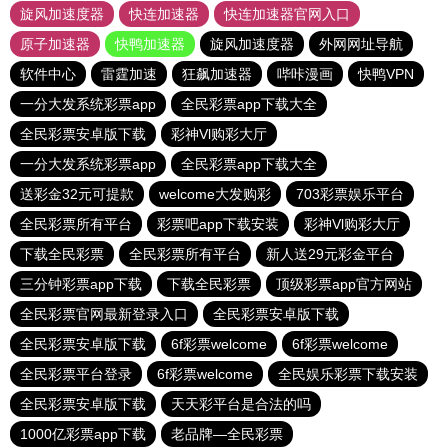
旋风加速度器
快连加速器
快连加速器官网入口
原子加速器
快鸭加速器
旋风加速度器
外网网址导航
软件中心
雷霆加速
狂飙加速器
哔咔漫画
快鸭VPN
一分大发系统彩票app
全民彩票app下载大全
全民彩票安卓版下载
彩神Vl购彩大厅
一分大发系统彩票app
全民彩票app下载大全
送彩金32元可提款
welcome大发购彩
703彩票娱乐平台
全民彩票所有平台
彩票吧app下载安装
彩神Vl购彩大厅
下载全民彩票
全民彩票所有平台
新人送29元彩金平台
三分钟彩票app下载
下载全民彩票
顶级彩票app官方网站
全民彩票官网最新登录入口
全民彩票安卓版下载
全民彩票安卓版下载
6f彩票welcome
6f彩票welcome
全民彩票平台登录
6f彩票welcome
全民娱乐彩票下载安装
全民彩票安卓版下载
天天彩平台是合法的吗
1000亿彩票app下载
老品牌—全民彩票